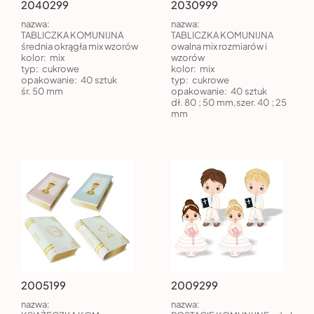
2040299
2030999
nazwa:
nazwa:
TABLICZKA KOMUNIJNA
TABLICZKA KOMUNIJNA
średnia okrągła mix wzorów
owalna mix rozmiarów i
kolor:
mix
wzorów
typ:
cukrowe
kolor:
mix
opakowanie:
40 sztuk
typ:
cukrowe
śr. 50 mm
opakowanie:
40 sztuk
dł. 80 ; 50 mm,szer. 40 ; 25
mm
2005199
2009299
nazwa:
nazwa: