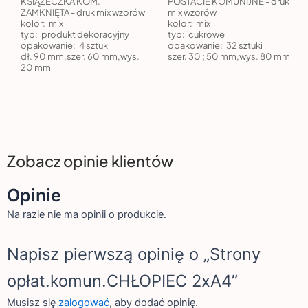
KSIĄŻECZKA KOM.
POSTACIE KOMUNIJNE - druk
ZAMKNIĘTA - druk mix wzorów
mix wzorów
kolor:
mix
kolor:
mix
typ:
produkt dekoracyjny
typ:
cukrowe
opakowanie:
4 sztuki
opakowanie:
32 sztuki
dł. 90 mm,szer. 60 mm,wys.
szer. 30 ; 50 mm,wys. 80 mm
20 mm
Zobacz opinie klientów
Opinie
Na razie nie ma opinii o produkcie.
Napisz pierwszą opinię o „Strony
opłat.komun.CHŁOPIEC 2xA4”
Musisz się
zalogować
, aby dodać opinię.