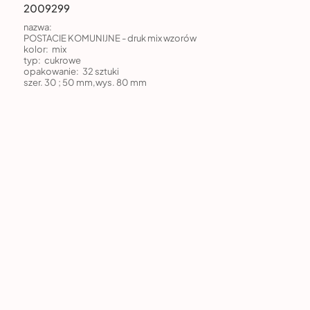
2009299
nazwa:
POSTACIE KOMUNIJNE - druk mix wzorów
kolor:
mix
typ:
cukrowe
opakowanie:
32 sztuki
szer. 30 ; 50 mm,wys. 80 mm