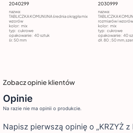
2040299
2030999
nazwa:
nazwa:
TABLICZKA KOMUNIJNA średnia okrągła mix
TABLICZKA KOMUNI
wzorów
rozmiarów i wzoró
kolor:
mix
kolor:
mix
typ:
cukrowe
typ:
cukrowe
opakowanie:
40 sztuk
opakowanie:
40 sz
śr. 50 mm
dł. 80 ; 50 mm,szer
Zobacz opinie klientów
Opinie
Na razie nie ma opinii o produkcie.
Napisz pierwszą opinię o „KRZYŻ z