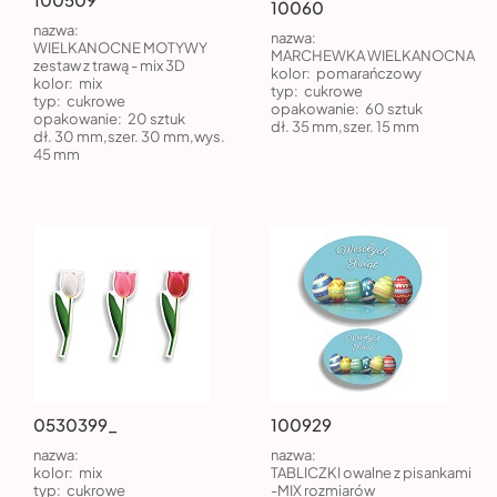
10060
nazwa:
nazwa:
WIELKANOCNE MOTYWY
MARCHEWKA WIELKANOCNA
zestaw z trawą - mix 3D
kolor:
pomarańczowy
kolor:
mix
typ:
cukrowe
typ:
cukrowe
opakowanie:
60 sztuk
opakowanie:
20 sztuk
dł. 35 mm,szer. 15 mm
dł. 30 mm,szer. 30 mm,wys.
45 mm
0530399_
100929
nazwa:
nazwa:
kolor:
mix
TABLICZKI owalne z pisankami
typ:
cukrowe
-MIX rozmiarów