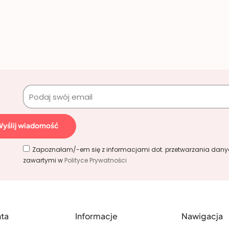
!
Wyślij wiadomość
Zapoznałam/-em się z informacjami dot. przetwarzania dan
zawartymi w
Polityce Prywatności
nta
Informacje
Nawigacja