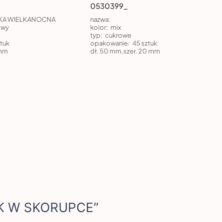
0530399_
A WIELKANOCNA
nazwa:
owy
kolor:
mix
typ:
cukrowe
tuk
opakowanie:
45 sztuk
 mm
dł. 50 mm,szer. 20 mm
ZAK W SKORUPCE”