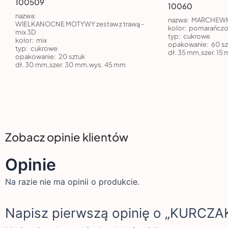
100509
10060
nazwa:
nazwa:
MARCHEWK
WIELKANOCNE MOTYWY zestaw z trawą -
kolor:
pomarańcz
mix 3D
typ:
cukrowe
kolor:
mix
opakowanie:
60 sz
typ:
cukrowe
dł. 35 mm,szer. 15
opakowanie:
20 sztuk
dł. 30 mm,szer. 30 mm,wys. 45 mm
Zobacz opinie klientów
Opinie
Na razie nie ma opinii o produkcie.
Napisz pierwszą opinię o „KURC