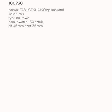
100930
nazwa:
TABLICZKI JAJKO z pisankami
kolor:
mix
typ:
cukrowe
opakowanie:
30 sztuk
dł. 45 mm,szer. 35 mm