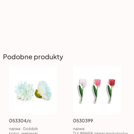
Podobne produkty
053304/c
0530399
nazwa:
Goździk
nazwa:
kolor:
niebieski
TULIPANEK płaski mix kolorów