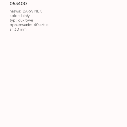
053400
nazwa:
BARWINEK
kolor:
biały
typ:
cukrowe
opakowanie:
40 sztuk
śr. 30 mm