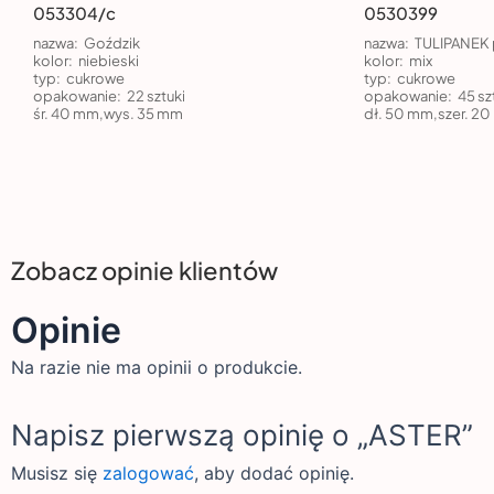
053304/c
0530399
nazwa:
Goździk
nazwa:
TULIPANEK 
kolor:
niebieski
kolor:
mix
typ:
cukrowe
typ:
cukrowe
opakowanie:
22 sztuki
opakowanie:
45 sz
śr. 40 mm,wys. 35 mm
dł. 50 mm,szer. 2
Zobacz opinie klientów
Opinie
Na razie nie ma opinii o produkcie.
Napisz pierwszą opinię o „ASTER”
Musisz się
zalogować
, aby dodać opinię.