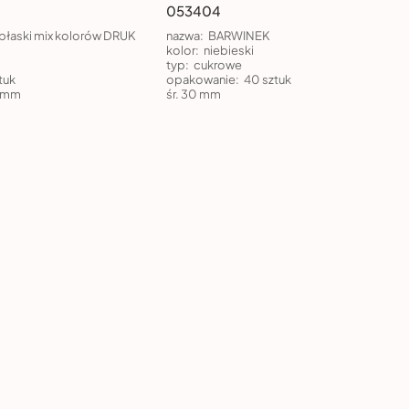
053404
płaski mix kolorów DRUK
nazwa:
BARWINEK
kolor:
niebieski
typ:
cukrowe
tuk
opakowanie:
40 sztuk
0 mm
śr. 30 mm