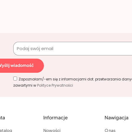
!
Wyślij wiadomość
Zapoznałam/-em się z informacjami dot. przetwarzania dan
zawartymi w
Polityce Prywatności
nta
Informacje
Nawigacja
atalog
Nowości
O nas