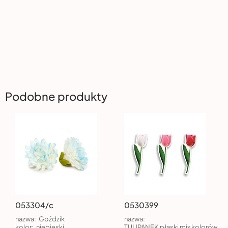
Podobne produkty
053304/c
0530399
nazwa:
Goździk
nazwa:
kolor:
niebieski
TULIPANEK płaski mix kolorów