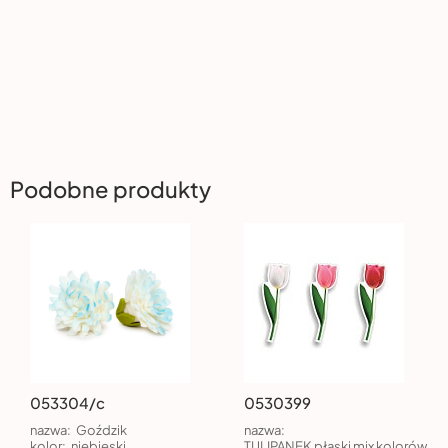
Podobne produkty
053304/c
0530399
nazwa:
Goździk
nazwa:
kolor:
niebieski
TULIPANEK płaski mix kolorów