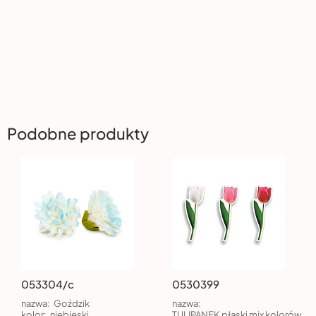
Podobne produkty
053304/c
0530399
nazwa:
Goździk
nazwa:
kolor:
niebieski
TULIPANEK płaski mix kolorów