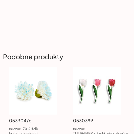
Podobne produkty
053304/c
0530399
nazwa:
Goździk
nazwa:
kolor:
niebieski
TULIPANEK płaski mix kolorów